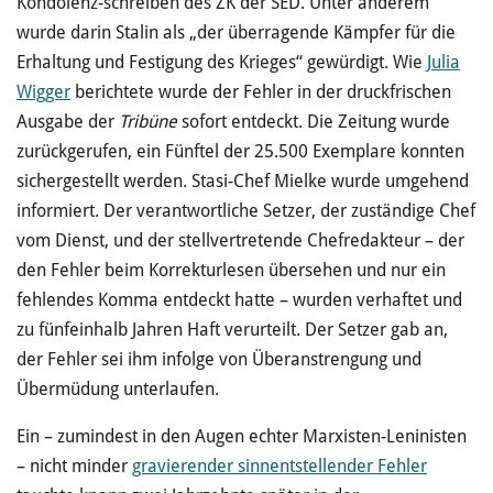
Kondolenz-schreiben des ZK der SED. Unter anderem
wurde darin Stalin als „der überragende Kämpfer für die
Erhaltung und Festigung des Krieges“ gewürdigt. Wie
Julia
Wigger
berichtete wurde der Fehler in der druckfrischen
Ausgabe der
Tribüne
sofort entdeckt. Die Zeitung wurde
zurückgerufen, ein Fünftel der 25.500 Exemplare konnten
sichergestellt werden. Stasi-Chef Mielke wurde umgehend
informiert. Der verantwortliche Setzer, der zuständige Chef
vom Dienst, und der stellvertretende Chefredakteur – der
den Fehler beim Korrekturlesen übersehen und nur ein
fehlendes Komma entdeckt hatte – wurden verhaftet und
zu fünfeinhalb Jahren Haft verurteilt. Der Setzer gab an,
der Fehler sei ihm infolge von Überanstrengung und
Übermüdung unterlaufen.
Ein – zumindest in den Augen echter Marxisten-Leninisten
– nicht minder
gravierender sinnent­stellen­­der Fehler