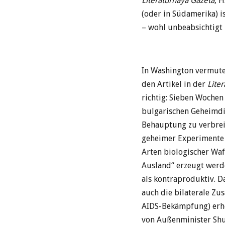
Literaturnaya Gazeta
, 
(oder in Südamerika) i
– wohl unbeabsichtigt 
In Washington vermute
den Artikel in der
Lite
richtig: Sieben Wochen
bulgarischen Geheimdi
Behauptung zu verbreit
geheimer Experimente 
Arten biologischer Waf
Ausland“ erzeugt werd
als kontraproduktiv. 
auch die bilaterale Zu
AIDS-Bekämpfung) erhe
von Außenminister Shu