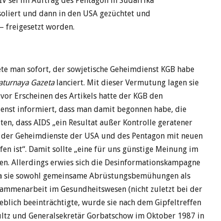
HIV sei im Auftrag des Pentagon in Südafrika
soliert und dann in den USA gezüchtet und
– freigesetzt worden.
te man sofort, der sowjetische Geheimdienst KGB habe
raturnaya Gazeta
lanciert. Mit dieser Vermutung lagen sie
 vor Erscheinen des Artikels hatte der KGB den
enst informiert, dass man damit begonnen habe, die
en, dass AIDS „ein Resultat außer Kontrolle geratener
der Geheimdienste der USA und des Pentagon mit neuen
fen ist“. Damit sollte „eine für uns günstige Meinung im
en. Allerdings erwies sich die Desinformationskampagne
Da sie sowohl gemeinsame Abrüstungsbemühungen als
sammenarbeit im Gesundheitswesen (nicht zuletzt bei der
blich beeinträchtigte, wurde sie nach dem Gipfeltreffen
ltz und Generalsekretär Gorbatschow im Oktober 1987 in