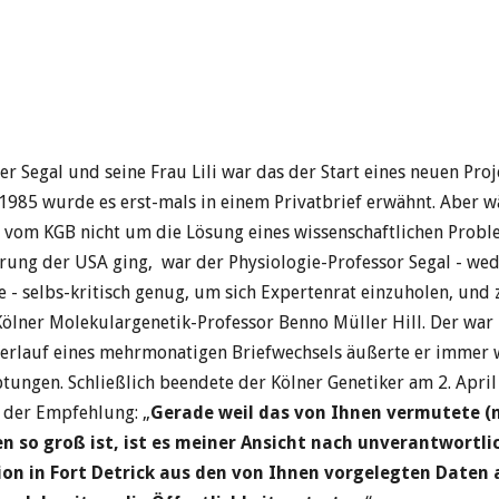
r Segal und seine Frau Lili war das der Start eines neuen Proj
1985 wurde es erst-mals in einem Privatbrief erwähnt. Aber 
vom KGB nicht um die Lösung eines wissen­schaftlichen Probl
ung der USA ging, war der Physiologie-Professor Segal - we
e - selbs-kritisch genug, um sich Expertenrat einzuholen, und
ölner Molekulargenetik-Professor Benno Müller Hill. Der war
 Verlauf eines mehrmonatigen Briefwechsels äußerte er immer 
ptungen. Schließlich beendete der Kölner Genetiker am 2. Apri
 der Empfehlung: „
Gerade weil das von Ihnen vermutete (
n so groß ist, ist es meiner Ansicht nach unverantwortlic
ion in Fort Detrick aus den von Ihnen vorgelegten Daten 