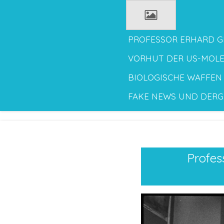
Zum
Hauptinhalt
springen
PROFESSOR ERHARD GE
VORHUT DER US-MOL
BIOLOGISCHE WAFFEN
FAKE NEWS UND DER
Profes