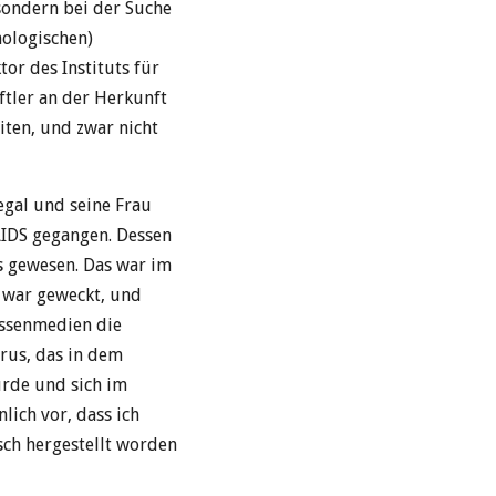
sondern bei der Suche
hologischen)
or des Instituts für
ftler an der Herkunft
iten, und zwar nicht
egal und seine Frau
AIDS gegangen. Dessen
us gewesen. Das war im
e war geweckt, und
Massenmedien die
irus, das in dem
rde und sich im
lich vor, dass ich
sch hergestellt worden