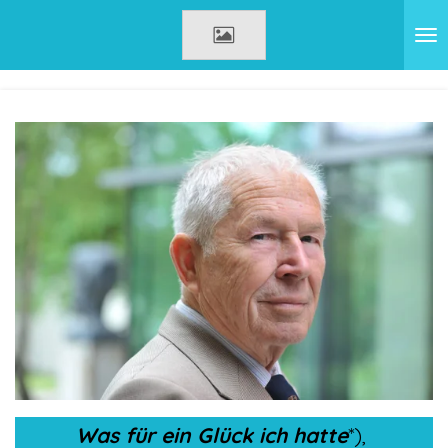
Zum
Hauptinhalt
springen
Was für ein Glück ich hatte
*),